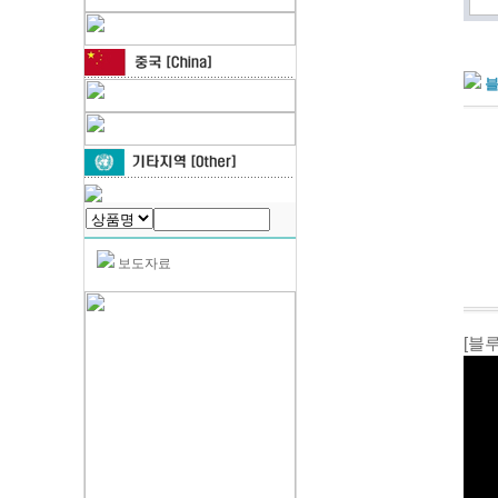
블
보도자료
[블