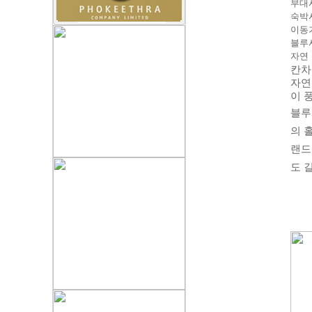
부대
숙박시
이동거
블루
자연
칸차
자연
이 
블루사
의 
랜드
도 