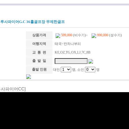
루사파이어G.C 36홀골프장 무제한골프
상품가격
599,000
(비수기)~
990,000
(성수기)
여행지역
태국>칸차나부리
교 통 편
KE,OZ,TG,OX,LJ,7C,8B
출 발 일
출발 인원
대인
명, 소인
명
루사파이어CC]