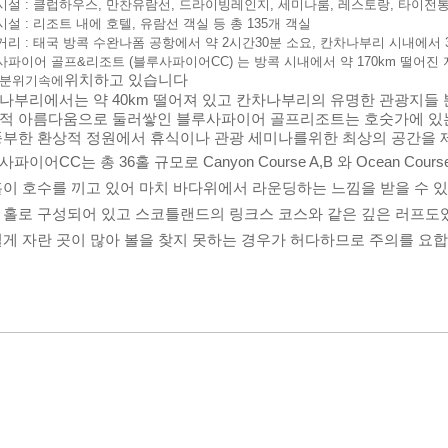
시설 : 클럽하우스, 만찬유람선, 드라이빙레인지, 세미나룸, 레스토랑, 타이전
설 : 리조트 내에 호텔, 유람선 객실 등 총 135개 객실
리 : 태국 방콕 수완나폼 공항에서 약 2시간30분 소요, 칸차나부리 시내에서 
사파이어 골프&리조트 (블루사파이어CC) 는 방콕 시내에서 약 170km 떨어
위치하고 있습니다
 분위기속에
나부리에서는 약 40km 떨어져 있고 칸차나부리의 유명한 관광지들 
적 아름다움
으로 둘러쌓인 블루사파이어 골프리조트는 호숫가에 있는
풍부한 환상적 정원에서 휴식이나 관광 세미나를
위한 최상의 공간을
파이어CC는 총 36홀 규모로 Canyon Course A,B 와 Ocean Cou
홀이 호수를 끼고 있어 마치 바다
위에서 라운딩하는 느낌을 받을 수 있습
 홀로 구성되어 있고 스코틀랜드의 링크스 코스와 같은 깊은 러프도
길게 자란 곳이 많아 볼을 찾지 못하는 경우가 허다하므로 주의를 요