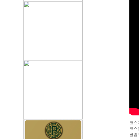
코스개
코스규모
클럽