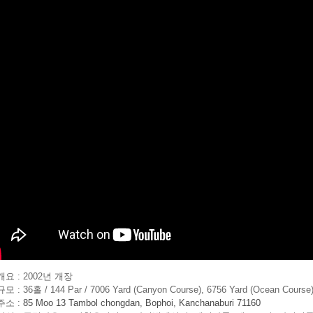
요 : 2002년 개장
 : 36홀 / 144 Par / 7006 Yard (Canyon Course), 6756 Yard (Ocean Course
주소 :
85 Moo 13 Tambol chongdan, Bophoi, Kanchanaburi 71160