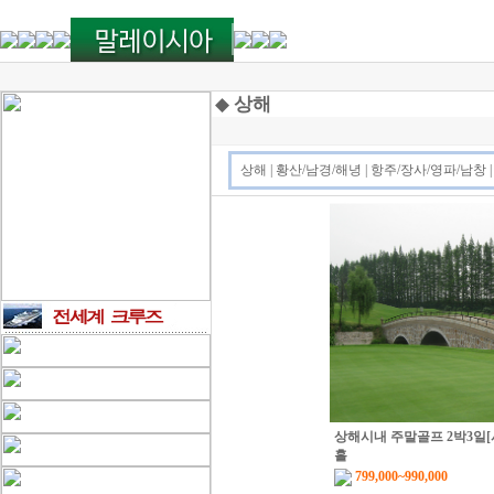
◆
상해
상해
|
황산/남경/해녕
|
항주/장사/영파/남창
상해시내 주말골프 2박3일[
홀
799,000~990,000