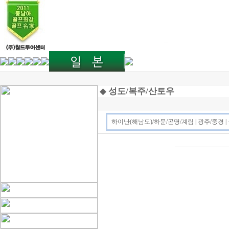
◆
성도/복주/산토우
하이난(해남도)/하문/곤명/계림
|
광주/중경
|