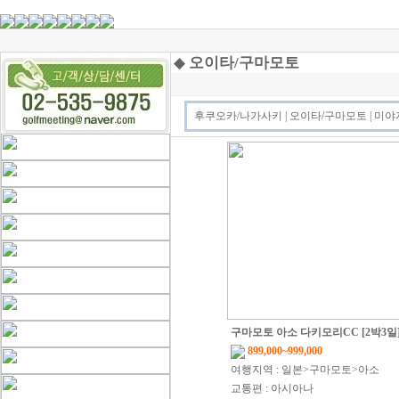
◆
오이타/구마모토
후쿠오카/나가사키
|
오이타/구마모토
|
미야
구마모토 아소 다키모리CC [2박3일
899,000~999,000
여행지역 : 일본>구마모토>아소
교통편 : 아시아나