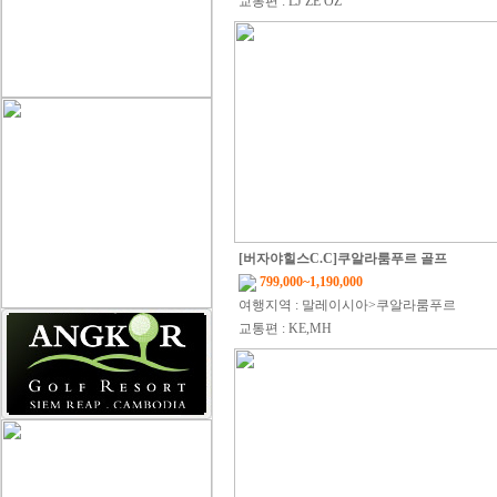
교통편 : LJ ZE OZ
[버자야힐스C.C]쿠알라룸푸르 골프
799,000~1,190,000
여행지역 : 말레이시아>쿠알라룸푸르
교통편 : KE,MH