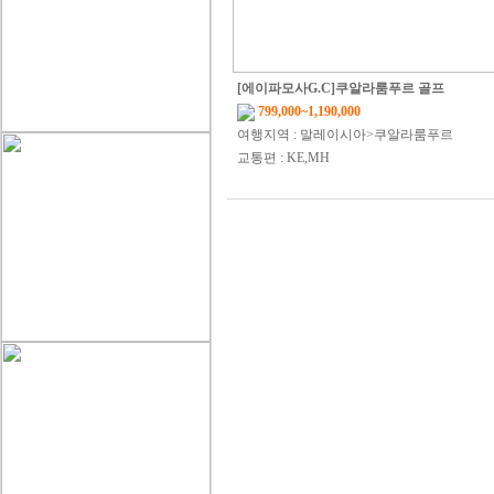
[에이파모사G.C]쿠알라룸푸르 골프
799,000~1,190,000
여행지역 : 말레이시아>쿠알라룸푸르
교통편 : KE,MH