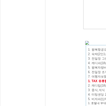
1. 왕복항공
2. 숙박(2인1
3. 전일정 
4. 캐디피(18
5. 왕복차량비
6. 전일정 조
7. 여행자보
1. TAX 유
2. 캐디팁(18
3. 중식,석식
4. 미팅센딩 
5. 비자피(단
1. 호텔내 부대