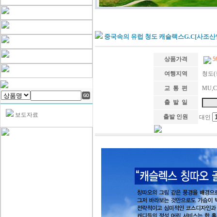
중국속의 유럽 청도 캐슬랙스G.C[사조산
상품가격
5
여행지역
청도(
교 통 편
MU,C
출 발 일
보도자료
출발 인원
대인